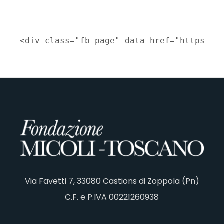
<div class="fb-page" data-href="https://
Via Favetti 7, 33080 Castions di Zoppola (Pn)
C.F. e P.IVA 00221260938