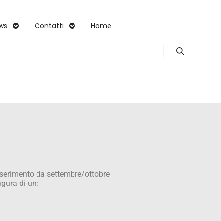
ws
Contatti
Home
’inserimento da settembre/ottobre
figura di un: