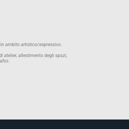
i in ambito artistico/espressivo.
 atelier, allestimento degli spazi,
fici.