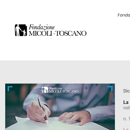
Fonda
Di
La
nel
n.
La 