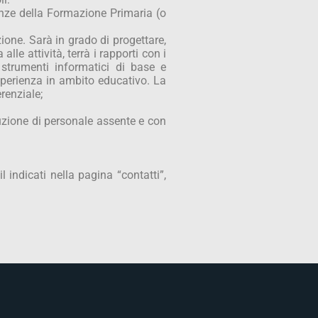
enze della Formazione Primaria (o
ione. Sarà in grado di progettare,
lle attività, terrà i rapporti con i
strumenti informatici di base e
sperienza in ambito educativo. La
renziale;
uzione di personale assente e con
 indicati nella pagina “contatti”,