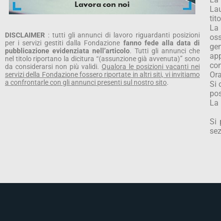
Lau
tit
La 
DISCLAIMER
: tutti gli annunci di lavoro riguardanti posizioni
oss
per i servizi gestiti dalla Fondazione
fanno fede alla data di
gen
pubblicazione evidenziata nell’articolo
. Tutti gli annunci che
app
nel titolo riportano la dicitura “(assunzione già avvenuta)” sono
con
da considerarsi non più validi.
Qualora le posizioni vacanti nei
Ora
servizi della Fondazione fossero riportate in altri siti, vi invitiamo
a confrontarle con gli annunci presenti sul nostro sito
.
Si 
pos
La 
Si 
sez