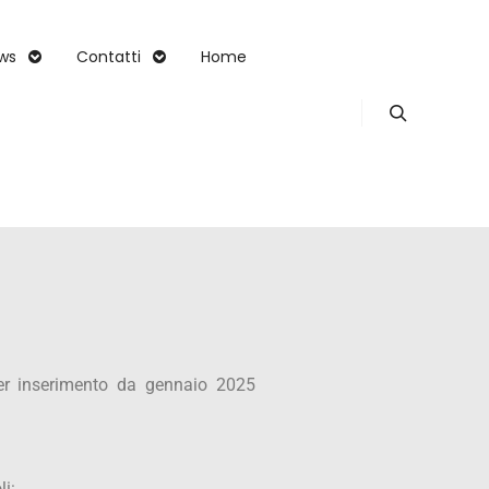
ws
Contatti
Home
er inserimento da gennaio 2025
li: