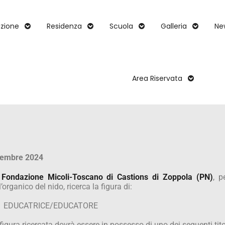
zione
Residenza
Scuola
Galleria
Ne
Area Riservata
cembre 2024
 Fondazione Micoli-Toscano di Castions di Zoppola (PN)
, p
l’organico del nido, ricerca la figura di:
 1 EDUCATRICE/EDUCATORE
figura ricercata dovrà essere in possesso di uno dei seguenti tito