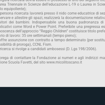
rea Triennale in Scienze dell’educazione L-19 o Laurea in Sci
olo equipollente);
persona ricercata lavorerà presso il nido come educatrice di sez
ervare e allestire gli spazi, realizzerà la documentazione relativa a
itori dei bambini. Indispensabile una buona padronanza di 
licativi come Word e Power Point. Preferibile una pregressa e
oscenza dell’approccio “Reggio Children” costituisce titolo prefe
rio di lavoro: 35 ore settimanali (tempo pieno);
offre assunzione con contratto a tempo determinato (per sostit
sibilità di proroga), CCNL Fism.
ricerca si rivolge a candidati ambosessi (D. Lgs 198/2006).
prega di contattare la Fondazione ai numeri e agli indirizzi mail
ione Scuola Favetti, del sito www.micolitoscano.it