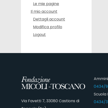
Le mie pagine
Il mio account
Dettagli account
Modifica profilo
Logout
Ammini
0434/9
Scuola 
Via Favetti 7, 33080 Castions di
0434/3