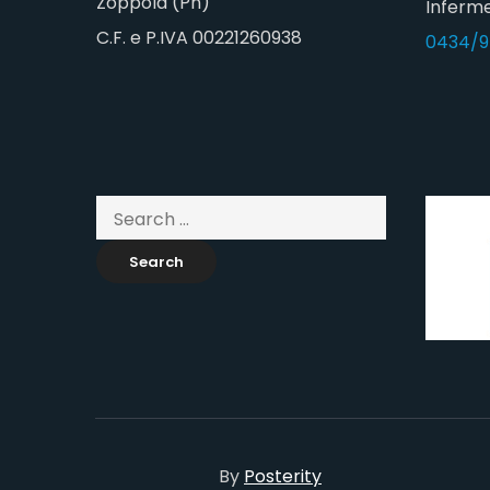
Zoppola (Pn)
Inferme
C.F. e P.IVA 00221260938
0434/9
By
Posterity