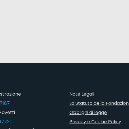
strazione
Note Legali
7187
Lo Statuto della Fondazio
Favetti
Obblighi di legge
17731
Privacy e Cookie Policy