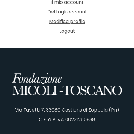
Il mio account
Dettagli account
Modifica profilo
Logout
Via Favetti 7, 33080 Castions di Zoppola (Pn)
C.F. e P.IVA 00221260938