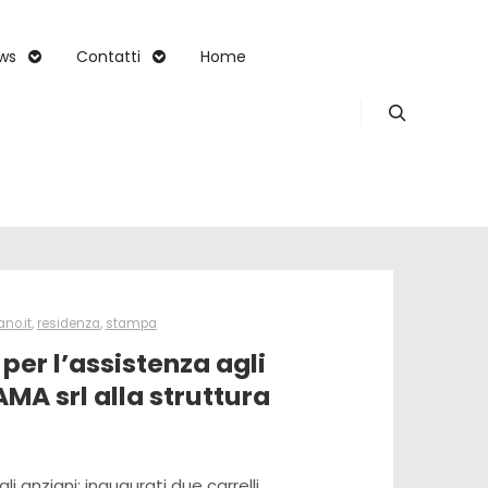
ws
Contatti
Home
Search
no.it
,
residenza
,
stampa
per l’assistenza agli
AMA srl alla struttura
i anziani: inaugurati due carrelli