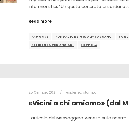
infermieristici. “Un gesto concreto di solidarietà
Read more
FAMA SRL
FONDAZIONE MICOLI-TOSCANO
FOND
RESIDENZA PER ANZIANI
ZOPPOLA
25 Gennaio 2021
residenza
,
stampa
«Vicini a chi amiamo» (dal
L’articolo del Messaggero Veneto sulla nostra 