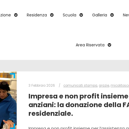
zione
Residenza
Scuola
Galleria
Ne
Area Riservata
3 Febbraio 2026
comunicati stampa
,
grazie
,
micolitosca
Impresa e non profit insieme 
anziani: la donazione della F
residenziale.
Impresa e non profit insieme per l’assistenza agl