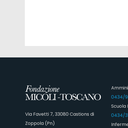
Ammini
0434/9
Scuola 
Via Favetti 7, 33080 Castions di
0434/3
Zoppola (Pn)
Inferme