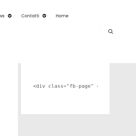
ws
Contatti
Home
<div class="fb-page" data-href="h