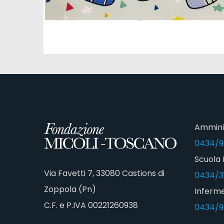
Ammini
0434/9
Scuola 
Via Favetti 7, 33080 Castions di
0434/3
Zoppola (Pn)
Inferme
C.F. e P.IVA 00221260938
0434/9