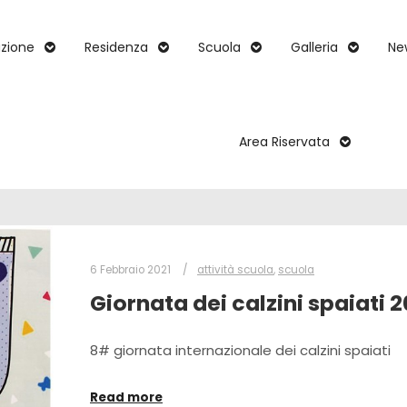
zione
Residenza
Scuola
Galleria
Ne
Area Riservata
6 Febbraio 2021
attività scuola
,
scuola
Giornata dei calzini spaiati 2
8# giornata internazionale dei calzini spaiati
Read more