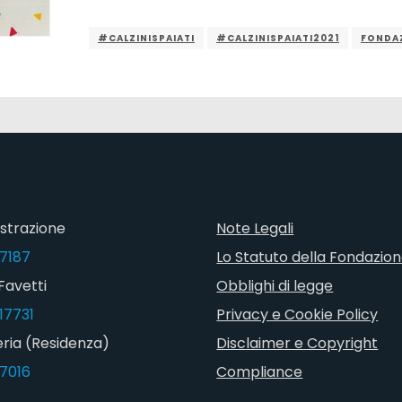
#CALZINISPAIATI
#CALZINISPAIATI2021
FONDA
strazione
Note Legali
7187
Lo Statuto della Fondazio
Favetti
Obblighi di legge
17731
Privacy e Cookie Policy
ria (Residenza)
Disclaimer e Copyright
7016
Compliance