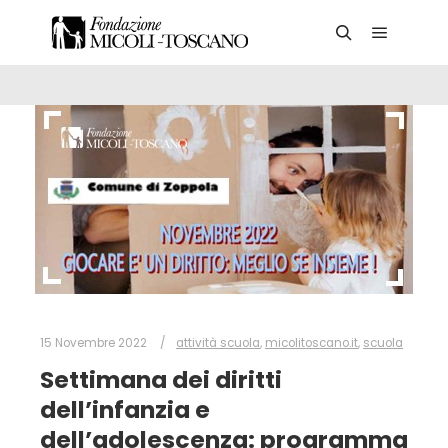
Main me
Search
15 Novembre 2022
attività scuola
,
micolitoscano.it
,
scuola
Settimana dei diritti
dell’infanzia e
dell’adolescenza: programma