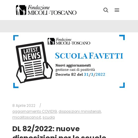
Main me
Search
8 Aprile 2022
aggiornamento COVID19
,
disposizioni ministeriali
,
micolitoscano.it
,
scuola
DL 82/2022: nuove
disposizioni per le scuole