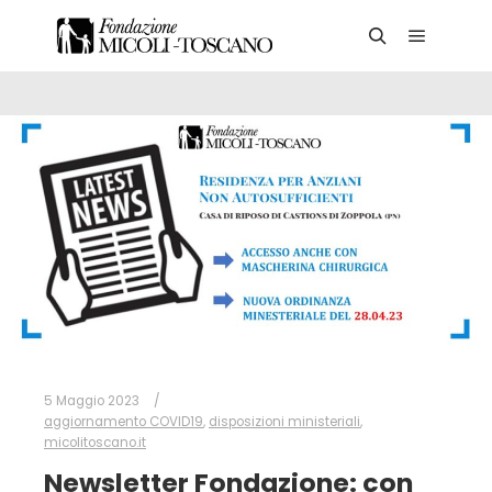
Main me
Search
5 Maggio 2023
aggiornamento COVID19
,
disposizioni ministeriali
,
micolitoscano.it
Newsletter Fondazione: con