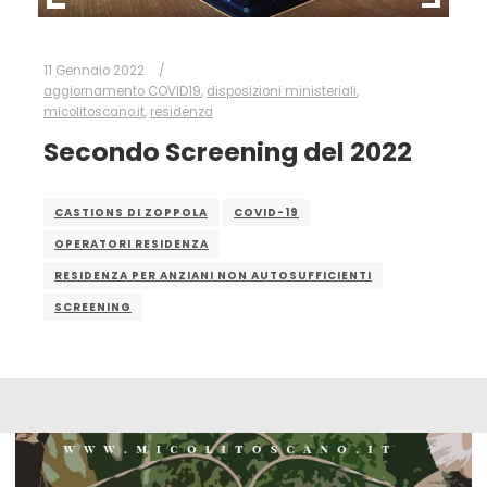
11 Gennaio 2022
aggiornamento COVID19
,
disposizioni ministeriali
,
micolitoscano.it
,
residenza
Secondo Screening del 2022
CASTIONS DI ZOPPOLA
COVID-19
OPERATORI RESIDENZA
RESIDENZA PER ANZIANI NON AUTOSUFFICIENTI
SCREENING