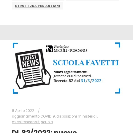
STRUTTURA PER ANZIANI
8 Aprile 2022
aggiornamento COVID19
,
disposizioni ministeriali
,
micolitoscano.it
,
scuola
DL 82/2022: nuove