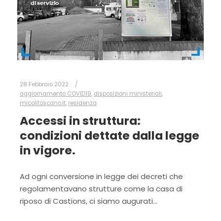
28 Febbraio 2022
aggiornamento COVID19
,
disposizioni ministeriali
,
micolitoscano.it
,
residenza
Accessi in struttura:
condizioni dettate dalla legge
in vigore.
Ad ogni conversione in legge dei decreti che
regolamentavano strutture come la casa di
riposo di Castions, ci siamo augurati…