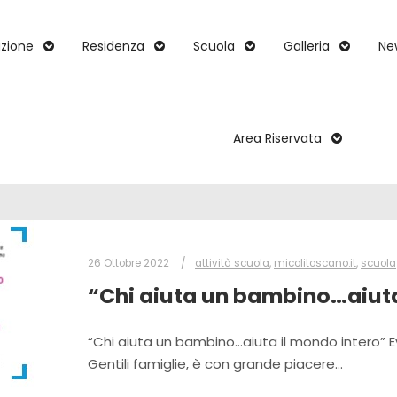
zione
Residenza
Scuola
Galleria
Ne
Area Riservata
26 Ottobre 2022
attività scuola
,
micolitoscano.it
,
scuola
“Chi aiuta un bambino…aiuta
“Chi aiuta un bambino…aiuta il mondo intero” Eve
Gentili famiglie, è con grande piacere…