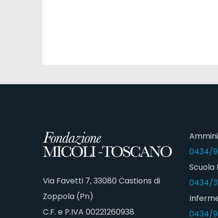
Ammini
0434/9
Scuola 
Via Favetti 7, 33080 Castions di
0434/3
Zoppola (Pn)
Inferme
C.F. e P.IVA 00221260938
0434/9