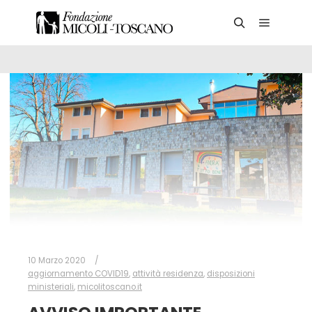
Main me
Search
10 Marzo 2020
aggiornamento COVID19
,
attività residenza
,
disposizioni
ministeriali
,
micolitoscano.it